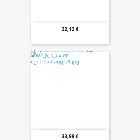
22,12 €

Añadir al carrito

Entrega aprox. en 72h.
33,98 €