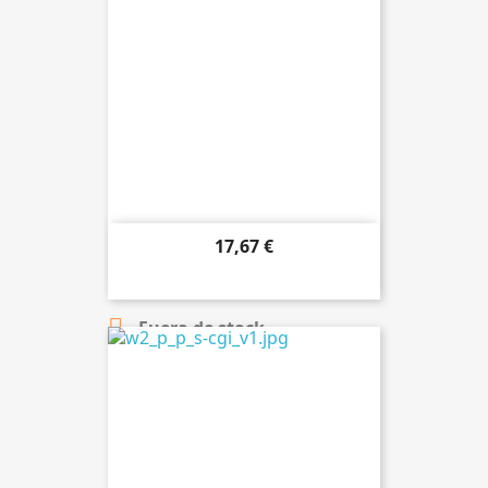
17,67 €

Añadir al carrito

Fuera de stock