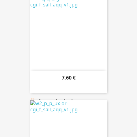
7,60 €

Añadir al carrito

Fuera de stock