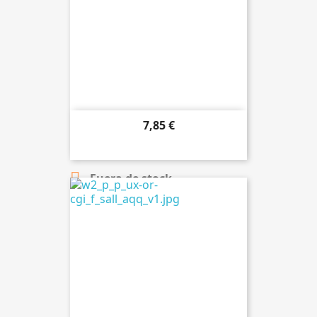
7,85 €

Añadir al carrito

Fuera de stock