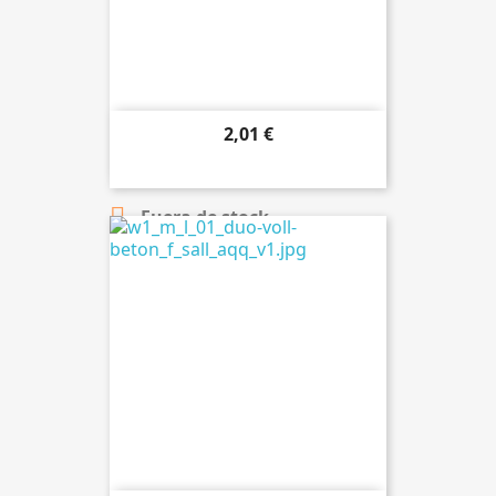
2,01 €

Añadir al carrito

Fuera de stock