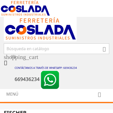

shopping_cart
(0)

CONTÁCTANOS A TRAVÉS DE WHATSAPP: 669436234
669436234
MENÚ

FISCHER