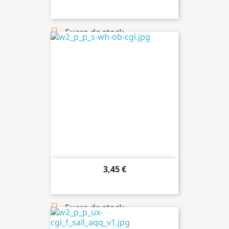

Añadir al carrito

Fuera de stock
3,45 €

Añadir al carrito

Fuera de stock