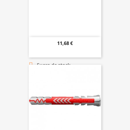
11,68 €

Añadir al carrito

Fuera de stock