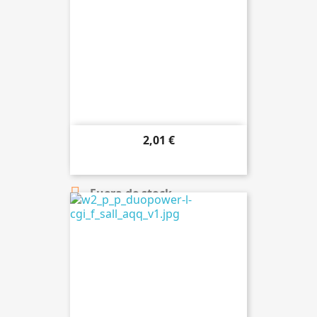
2,01 €

Añadir al carrito

Fuera de stock