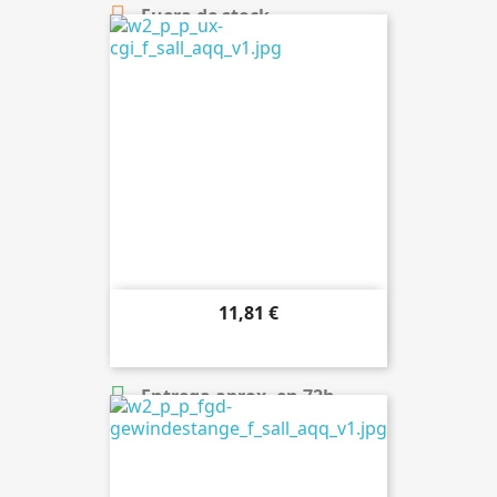

Fuera de stock
11,81 €

Añadir al carrito

Entrega aprox. en 72h.