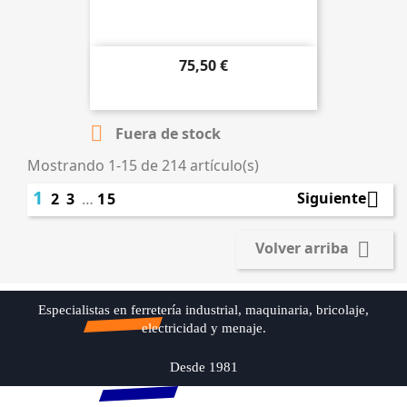
75,50 €

Añadir al carrito

Fuera de stock
Mostrando 1-15 de 214 artículo(s)
1

Siguiente
2
3
…
15

Volver arriba
Especialistas en ferretería industrial, maquinaria, bricolaje,
electricidad y menaje.
Desde 1981